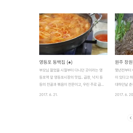
더 잘 맞았다 사람 제일 많은 오뎅식당 바로
매운소스가 
앞집.. 여기도 사람은 엄청 많은 편이다 부대
스크림도 차
찌개 구성이야 다 거기서 거기지만 뭐 이 골
해 실망했었
목안에서만 비교를 하자면 놀부부대찌개의
는데 별관이
어중간하고 느끼한 뒷맛 같은건 이 골목의 어
먹고 나오면
느 식당에도 존재하지 않는다. 육수와 김치로
닭갈비가 춘
맛을내는 점은 동일하지만 경원식당은 매콤
굽는다.그리
에 깔끔한 뒷맛이라면 오뎅식당은 매움에 깔
라 부드럽게
영등포 동백집 (♠)
원주 창원
끔한맛이랄까.. 취향에 따라 다르겠지만 매운
주인아주머니
걸 잘 못먹는다면 경원식당쪽이 더 나으리라
먹어도 괜찮
부모님 젊었을 시절부터 다니던 곳이라는 영
몇년전부터 
생각된다.
국수와 비슷
등포역 앞 영등포시장의 맛집.. 곱창, 낙지 등
이 있다고 하
는데 식후에 
등의 전골과 볶음이 전문이고, 우린 주로 곱
대하던날 춘
창전골을 시켜먹는다(보통맵기로... 딱 맞는
추억....이
2017. 6. 21.
2017. 6. 20
듯..) 다른전골집과의 차이점이라면 사리가
기진 않았지만
칼국수와 우동의 중간정도 되는 면사리... 그
하기 그지없
리고 어릴적 먹었던 오성국수의 맛이 떠오르
메뉴판...그
게하는 새콤달콤한 동치미까지... 여기에 밥
만은 않은 
은 다 먹은후 볶아먹는거 추천. 가격은
뽑아낸다...