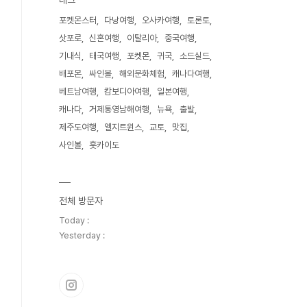
태그
포켓몬스터
다낭여행
오사카여행
토론토
삿포로
신혼여행
이탈리아
중국여행
기내식
태국여행
포켓몬
귀국
소드실드
배포몬
싸인볼
해외문화체험
캐나다여행
베트남여행
캄보디아여행
일본여행
캐나다
거제통영남해여행
뉴욕
출발
제주도여행
엘지트윈스
교토
맛집
사인볼
홋카이도
전체 방문자
Today :
Yesterday :