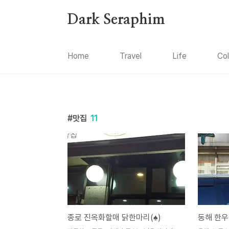
본문 바로가기
Dark Seraphim
Home
Travel
Life
Co
맛집
11
종로 진옥화할매 닭한마리(♠)
동해 한우