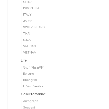
CHINA
INDONESIA
ITALY
JAPAN
SWITZERLAND
THAI
U.S.A
VATICAN
VIETNAM
Life
똥강아지길들이기
Epicure
Bbangrim
In Vino Veritas
Collectomaniac
Autograph
Souvenir