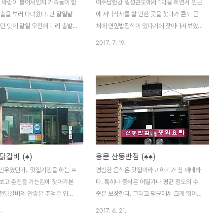
슨 바람이 불어서인지 가족들이 함
여주남한강 일성콘도에서 1박을 하면서 인근
출을 보러 다녀왔다. 난 말일날
에 저녁식사를 할 만한 곳을 찾다가 콘도 근
던 탓에 말일 오전에 미리 출발
처에 연잎밥정식이 있다기에 찾아나서보았다
과는 말일날 밤에 합류할 수밖에
밤길이 어두웠지만 그래도 가게는 쉽게 찾을
2017. 7. 19.
해 첫날 일출을 보고나서 엄청나게
수 있었다. 연잎밥정식 뿐만아니라 단품식사
오하고 가는길에 점심을 먹기로
들도 있었지만 일단 대표메뉴 연잎밥 정식으
 올라가기 시작했다. 그래서 결정
로 먹어보았다 이 메뉴가 나오기 전에 정말
 장소는 원래 동해시청 앞의 중국
건강한 맛의 죽이 나오고그 다음에 이렇게 정
 그러나 새해 첫날이라서인지 그날
갈한 한상이 차려진다 기본 반찬은 옆에서 리
고, 믿고 보는 블로거의 포스팅
필해올수 있고 보다시피 한식 위주로 되어있
해시청에서 조금 올라가는 길의 한
어서 여기에 된장찌개가 추가되었다 보는 그
찾았다. 정말로 가게 이름이 한우
대로 맛은 건강해 질것같은 맛이었는데 크게
지어 메뉴도 설렁탕, 우족탕, 우족
짜거나 맵지 않은데도 맛이 잘 어우러진다 옆
닭갈비 (♠)
용문 산동반점 (♠♠)
... (역시 맛집의 기본요건 적은
에 연잎의 향이 나는 식혜디저트도 좋았고 연
 설렁탕을 시켜서 인증샷은 설렁탕
잎차는 무제한으로 마실수 있었다. 이곳의 연
민우였던가.. 맛집기행을 하는 프
평범한 음식은 맛집이라고 하기가 참 애매하
와 김치도 상당히 맛있고 무엇보
잎차와 연자육은 따로 판매를 하고있어서 돌
보고 춘천을 가는김에 찾아가본
다. 특히나 중식은 어딜가나 평균 정도의 수
가 진..
아오는 길에 사다가 지금도 마시고 있다..
천닭갈비의 안좋은 추억은 입대
준은 보장한다. 그리고 평균에서 크게 뛰어나
리게 느꼈기에 큰 기대는 하지 않
게 잘 하는 곳도 찾기가 어렵다. 가족들과 함
.
2017. 6. 21.
비 자체가 아무맛도 안나고 생닭에
께 양평군에서 운영하는 용문산 휴양림에 가