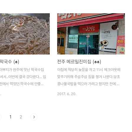
묻어있다는 느낌만 준데다가아이
는 중에 양평장에 들렀다. 도착한 시간이 딱
갑다는 느낌만 주던만큼 맛에 대
점심시간이다 보니 그곳 맛집을 검색했고..
다. 일단 샘토는 본관과 별관이있
의외로 중국집이 많이 나와서 못해도 평균은
 소양강이 바로 보여 전망이 좋고
한다는 기본만 믿고 가봤다. 위치는 용문역에
 시원해서 더 선호한다. 보다시피
서 용문시장으로 가는 길목.. 가게는 흔한 맛
천 시내에서처럼 볶는게 아니라
집의 기본요건인 오래된 건물에 오래 장사한
고 내가 사랑하는 허벅지살위주
흔적이 보이는 정도.. 일반적인 메뉴는 거의
 먹을수 있다 사람이 많지 않으면
동일했다. 우리는 탕수육, 쟁반짜장, 볶음밥,
막국수 (♠)
전주 메르밀진미집 (♠♠)
가 잘 구워주시는데 그냥 구워
잡탕밥을 시켰고 군만두는 서비스로 나왔다.
다. 막국수는 어릴적 먹었던 오성
간만에 음식을 제대로 볶아서 가져오는 중국
아부지가 원주에 맛난 막국수집
아침에 적당히 늦잠을 자고 11시 체크아웃에
한 매콤한 동치미 육수에 말아주
집을 만날수 있었다. 탕수육은 요새 부먹이냐
셔서..이번에 결국 갔다왔다... 입
맞추기위해 주섬주섬 짐을 챙겨 나왔다.당초
먹기는 괜찮은것 같다. 그리..
찍먹이냐로 싸우지만..
천에서 먹었던.막국수에 안좋은
콩나물국밥을 먹으러 가려고 했지만 전에 먹
 있는 나로서는..뭐 그닥 심하게 땡
었던게 생각보다 별로였기에 점심매뉴였던
.
2017. 6. 20.
.. 보다시피 메뉴판이 참 단출
진미집으로. 한옥마을의 끝쪽에 있는데 앞에
다...맛집의 필수요소 몇종없는
요렇게 특이하게 생긴 나무가 있다. 10시 반
리고 시장안에 있는 그렇게 좋지
정도에 나와서 혹시나 했는데 디행히 10시부
1
2
건물 주문하면 그때서야 면을 직접
터 영업. 콩국수 소바 냉면 중 각자 하나씩 고
메밀 특유의 까칠한 면발이 장난
르고 전에 맛있게 먹었던 만두는 계절메뉴라