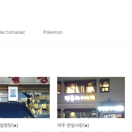
llectomaniac
Pokemon
설렁탕(♠)
여주 연잎사랑(♠)