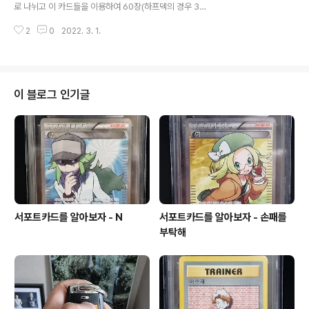
나는 듯 하지만 사실은 N의 이상(혹은 진실)이 그와 플라즈
로 나뉘고 이 카드들을 이용하여 60장(하프덱의 경우 30
마단을 이끈다고 봐야겠죠. 나름대로 그만의 세계관에 대
장)의 덱을 구성하여 게임을 합니다. 그리고 상대의 포켓몬
해서 탐구하고 고민하는 사춘기 소년의 모습을 보이는데
2
0
2022. 3. 1.
을 쓰러트릴 때마다 1장에서 3장의 프라이즈를 획득하며,
요. 지금까지 없었던 특이한 형태의 라이벌이기..
6장(하프덱의 경우 3장)의 프라이즈를 먼저 획득한 쪽이
승리합니다. (물론 덱, 혹은 더 이상 나올 포켓몬이 없는 경
우의 승리도 존재하긴 합니다) 이 방식은 본가 게임을 즐겨
본 분들이라면 상당히 익숙할 텐데요, 본가게임에서 6마리
이 블로그 인기글
의 포켓몬으로 대전을 하는데, 상대방의 6마리의 포켓몬을
모두 쓰러트리면 승리합니다. 이 과정에서 회복하는 아이
템을 사용한다거나, 뭔가 도움이 되는 장비를 포켓몬에게
지니게 하기도 하죠. 트레이너 카드는 이렇게 장비 혹은 아
이템의 사용을 카드게임으로 구현한..
서포트카드를 알아보자 - N
서포트카드를 알아보자 - 손패를
부탁해