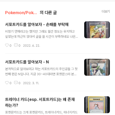
더보기
Pokemon/Pokemon Card
의 다른 글
서포트카드를 알아보자 - 손패를 부탁해
글 내용
비정기 연재라고는 했지만 그래도 월간 정도는 유지하고
싶었는데 차근히 앉아서 글을 쓸 시간이 부족하네요 나온
순서대로 카드를 소개하고 있다보니 이번에 소개할 서포트
0
0
2022. 6. 22.
는 당연히 벨이란걸 눈치채고 기다리시는 분도 계시더군요
남자친구(?)들이 3장을 뽑아주는데 반해 주로 여자친구(?)
들은 손패를 채워줍니다. 벨의 기능은 6장이 되도록 손패
서포트카드를 알아보자 - N
를 채워주는데 손을 잘 털어내서 마지막 한장으로 사용한
글 내용
다면 최대 6장까지 확보가 가능하지만, 통상적으로 사용을
본격적으로 알아보려고 하는 서포트카드의 주인공들 그 첫
해보면 3~4장 정도가 됩니다. 다만 여타 TCG와는 달리
번째 편은 N입니다. 지금 30~40대라면 포켓몬스터 본가
손패의 한도가 없는 포켓몬카드의 특성상 후반에는 아예
는 처음 나온 1세대 적녹버전 혹은 2세대 금은버전을 통해
사용할 수 없는 상황도 발생하지요. 그래도 주로 초중반 빌
0
0
2022. 3. 11.
게임보이로 입문했겠지만, 20대 언저리의 독자라면 포켓
드업에 도움이 된다는 점에서 체렌보다는 좀 더 채용되는
몬의 첫 입문은 닌텐도DS의 4세대 다이아, 펄, PT기라티
편입니다. (그렇다고해도 스탠다드에서 많이 쓰..
나 버전으로 했으리라 생각됩니다. 어쩌면 4세대를 건너뛰
트레이너 카드(esp. 서포트카드)는 왜 존재
어 역대 최고의 작품성을 가진 시리즈라 평가받는 5세대
블랙/화이트 혹은 블랙2/화이트2로 입문을 했을겁니다. 모
하는가?
글 내용
든 포켓몬을 해방시키겠다는 플라즈마단 게치스에게 놀아
포켓몬카드는 크게 포켓몬카드, 트레이너카드, 에너지카드