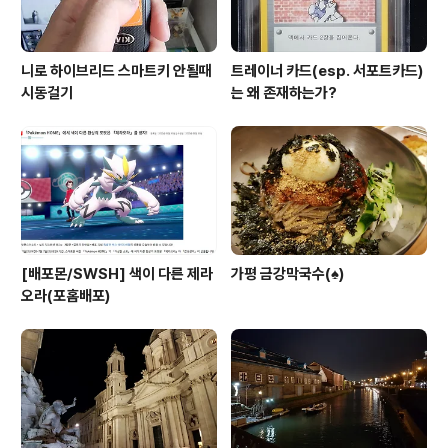
니로 하이브리드 스마트키 안될때
트레이너 카드(esp. 서포트카드)
시동걸기
는 왜 존재하는가?
[배포몬/SWSH] 색이 다른 제라
가평 금강막국수(♠)
오라(포홈배포)