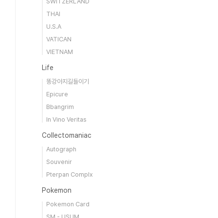
SWITZERLAND
THAI
U.S.A
VATICAN
VIETNAM
Life
똥강아지길들이기
Epicure
Bbangrim
In Vino Veritas
Collectomaniac
Autograph
Souvenir
Pterpan Complx
Pokemon
Pokemon Card
SM - USUM