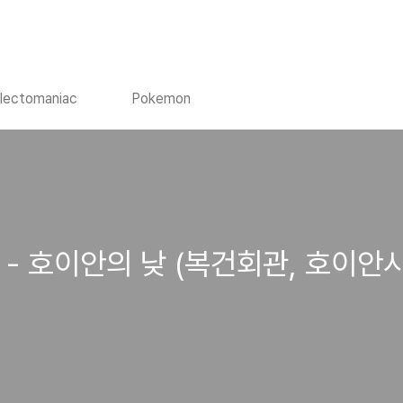
llectomaniac
Pokemon
여행 - 호이안의 낮 (복건회관, 호이