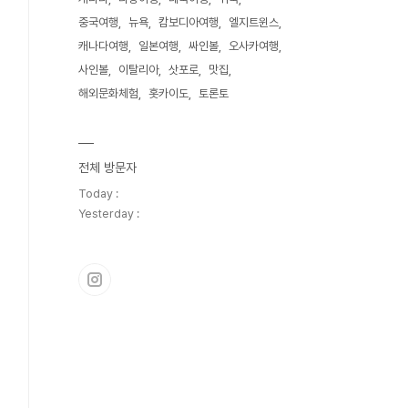
중국여행
뉴욕
캄보디아여행
엘지트윈스
캐나다여행
일본여행
싸인볼
오사카여행
사인볼
이탈리아
삿포로
맛집
해외문화체험
홋카이도
토론토
전체 방문자
Today :
Yesterday :