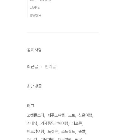
LGPE
SWSH
공지사항
최근글
인기글
최근댓글
태그
포켓몬스터
제주도여행
교토
신혼여행
기내식
거제통영남해여행
배포몬
베트남여행
포켓몬
소드실드
출발
캐나다
다낭여행
태국여행
귀국