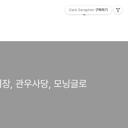
Dark Seraphim
구독하기
안시장, 관우사당, 모닝글로